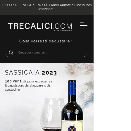
✨ SCOPRI LE NOSTRE RARITÀ: Grandi Annate e Fine Wines
selezionati.
Cosa vorresti degustare?
SASSICAIA
2023
100 Punti
di pura eccellenza
Il capolavoro da stappare o da
custodire