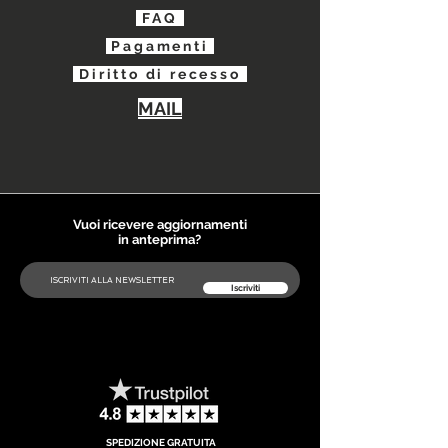
FA
Q
Pag
amenti
Diri
tto di recesso
MAIL
Vuoi ricevere aggiornamenti
in anteprima?
Iscriviti
SPEDIZIONE GRATUITA