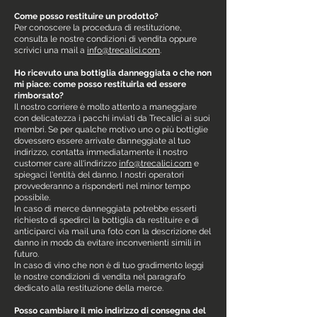
Come posso restituire un prodotto?
Per conoscere la procedura di restituzione,
consulta le nostre condizioni di vendita oppure
scrivici una mail a
info@trecalici.com
.
Ho ricevuto una bottiglia danneggiata o che non
mi piace: come posso restituirla ed essere
rimborsato?
Il nostro corriere è molto attento a maneggiare
con delicatezza i pacchi inviati da Trecalici ai suoi
membri. Se per qualche motivo uno o più bottiglie
dovessero essere arrivate danneggiate al tuo
indirizzo, contatta immediatamente il nostro
customer care all'indirizzo
info@trecalici.com
e
spiegaci l'entità del danno. I nostri operatori
provvederanno a risponderti nel minor tempo
possibile.
In caso di merce danneggiata potrebbe esserti
richiesto di spedirci la bottiglia da restituire e di
anticiparci via mail una foto con la descrizione del
danno in modo da evitare inconvenienti simili in
futuro.
In caso di vino che non è di tuo gradimento leggi
le nostre condizioni di vendita nel paragrafo
dedicato alla restituzione della merce.
Posso cambiare il mio indirizzo di consegna del