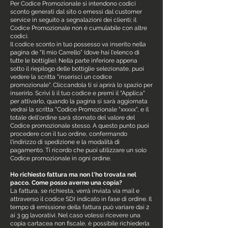
Per Codice Promozionale si intendono codici
sconto generati dal sito o emessi dal customer
service in seguito a segnalazioni dei clienti; il
Codice Promozionale non è cumulabile con altre
codici.
Il codice sconto in tuo possesso va inserito nella
pagina de "Il mio Carrello" (dove hai l'elenco di
tutte le bottiglie). Nella parte inferiore appena
sotto il riepilogo delle bottiglie selezionate, puoi
vedere la scritta "inserisci un codice
promozionale". Cliccandola ti si aprirà lo spazio per
inserirlo. Scrivi lì il tuo codice e premi il "Applica"
per attivarlo, quando la pagina si sarà aggiornata
vedrai la scritta "Codice Promozionale "xxxxx", e il
totale dell'ordine sarà stornato del valore del
Codice promozionale stesso. A questo punto puoi
procedere con il tuo ordine, confermando
l'indirizzo di spedizione e la modalità di
pagamento. Ti ricordo che puoi utilizzare un solo
Codice promozionale in ogni ordine.
Ho richiesto fattura ma non l'ho trovata nel
pacco. Come posso averne una copia?
La fattura, se richiesta, verrà inviata via mail e
attraverso il codice SDI indicato in fase di ordine. Il
tempo di emissione della fattura può variare dai 2
ai 3 gg lavorativi. Nel caso volessi ricevere una
copia cartacea non fiscale, è possibile richiederla