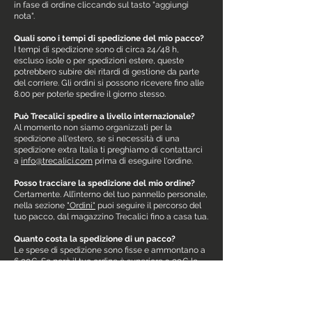
in fase di ordine cliccando sul tasto "aggiungi
nota".
Quali sono i tempi di spedizione del mio pacco?
I tempi di spedizione sono di circa 24/48 h,
escluso isole o per spedizioni estere, queste
potrebbero subire dei ritardi di gestione da parte
del corriere. Gli ordini si possono ricevere fino alle
8.00 per poterle spedire il giorno stesso.
Può Trecalici spedire a livello internazionale?
Al momento non siamo organizzati per la
spedizione all'estero, se si necessità di una
spedizione extra Italia ti preghiamo di contattarci
a
info@trecalici.com
prima di eseguire l'ordine.
Posso tracciare la spedizione del mio ordine?
Certamente. All’interno del tuo pannello personale,
nella sezione
"Ordini"
puoi seguire il percorso del
tuo pacco, dal magazzino Trecalici fino a casa tua.
Quanto costa la spedizione di un pacco?
Le spese di spedizione sono fisse e ammontano a
6,90€. Se però il tuo ordine è superiore a 99€ le
spese di spedizione sono totalmente gratuite.
Se il mio vino sa di tappo?
Anche se capita molto raramente (circa lo 0,5%