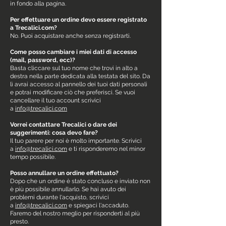
in fondo alla pagina.
Per effettuare un ordine devo essere registrato
a Trecalici.com?
No. Puoi acquistare anche senza registrarti.
Come posso cambiare i miei dati di accesso
(mail, password, ecc)?
Basta cliccare sul tuo nome che trovi in alto a
destra nella parte dedicata alla testata del sito. Da
lì avrai accesso al pannello dei tuoi dati personali
e potrai modificare ciò che preferisci. Se vuoi
cancellare il tuo account scrivici
a
info@trecalici.com
Vorrei contattare Trecalici o dare dei
suggerimenti: cosa devo fare?
Il tuo parere per noi è molto importante. Scrivici
a
info@trecalici.com
e ti risponderemo nel minor
tempo possibile.
Posso annullare un ordine effettuato?
Dopo che un ordine è stato concluso e inviato non
è più possibile annullarlo. Se hai avuto dei
problemi durante l'acquisto, scrivici
a
info@trecalici.com
e spiegaci l'accaduto.
Faremo del nostro meglio per risponderti al più
presto.