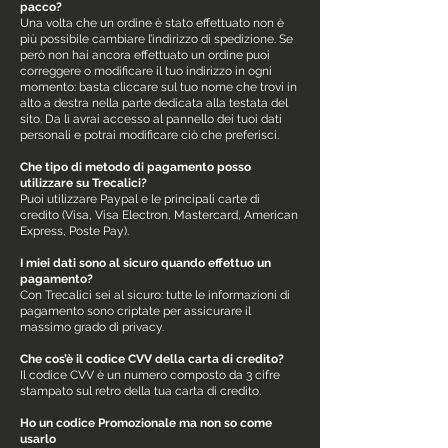
pacco?
Una volta che un ordine è stato effettuato non è
più possibile cambiare l’indirizzo di spedizione. Se
però non hai ancora effettuato un ordine puoi
correggere o modificare il tuo indirizzo in ogni
momento: basta cliccare sul tuo nome che trovi in
alto a destra nella parte dedicata alla testata del
sito. Da lì avrai accesso al pannello dei tuoi dati
personali e potrai modificare ciò che preferisci.
Che tipo di metodo di pagamento posso
utilizzare su Trecalici?
Puoi utilizzare Paypal e le principali carte di
credito (Visa, Visa Electron, Mastercard, American
Express, Poste Pay).
I miei dati sono al sicuro quando effettuo un
pagamento?
Con Trecalici sei al sicuro: tutte le informazioni di
pagamento sono criptate per assicurare il
massimo grado di privacy.
Che cos’è il codice CVV della carta di credito?
Il codice CVV è un numero composto da 3 cifre
stampato sul retro della tua carta di credito.
Ho un codice Promozionale ma non so come
usarlo