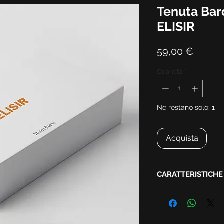
Tenuta Bar
ELISIR
Prezz
59,00 €
Quantità
*
Ne restano solo: 1
Acquista
CARATTERISTICHE
ELISIR 1 - elisir di fel
Vendemmia:
2020
Uve:
100% Chardonn