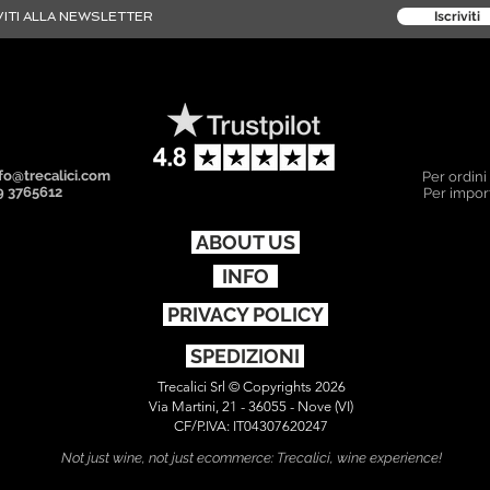
Iscriviti
fo@trecalici.com
Per ordini
9 3765612
Per import
ABOUT US
INFO
PRIVACY POLICY
SPEDIZIONI
Trecalici Srl © Copyrights 2026
Via Martini, 21 - 36055 - Nove (VI)
CF/P.IVA: IT04307620247
Not just wine, not just ecommerce: Trecalici, wine experience!