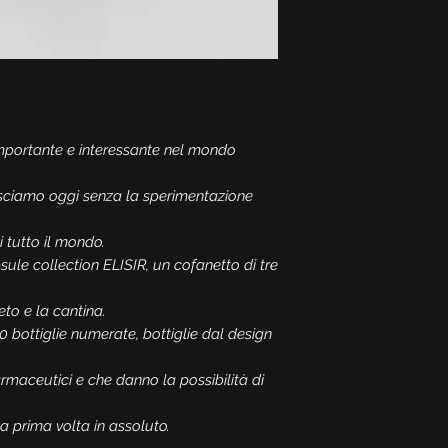
Alcol:
13%
Formato:
0,75 l
Tipologia:
Vino Bian
ELISIR 2 - elisir di li
Uve:
Verduzzo Trevi
Alcol:
12,5%
Formato:
0,75 l
importante e interessante nel mondo
Tipologia:
Vino Ros
osciamo oggi senza la sperimentazione
ELISIR 3 - elisir di l
Uve:
Merlot Marca T
i tutto il mondo.
Affinamento:
90 gior
ule collection ELISIR, un cofanetto di tre
20 mesi di affinamen
Alcol:
13%
neto e la cantina.
Formato:
0,75 l
0 bottiglie numerate, bottiglie dal design
Tipologia:
Vino Ros
rmaceutici e che danno la possibilità di
la prima volta in assoluto.