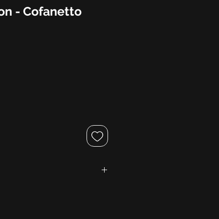
on - Cofanetto
o
icità
ay Marca Trevigiana