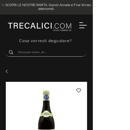
✨ SCOPRI LE NOSTRE RARITÀ: Grandi Annate e Fine Wines
selezionati.
Cosa vorresti degustare?