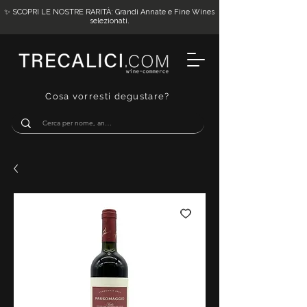
✨ SCOPRI LE NOSTRE RARITÀ: Grandi Annate e Fine Wines
selezionati.
Cosa vorresti degustare?