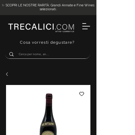
✨ SCOPRI LE NOSTRE RARITÀ: Grandi Annate e Fine Wines
selezionati.
Cosa vorresti degustare?