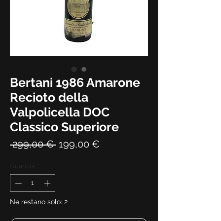
Bertani 1986 Amarone
Recioto della
Valpolicella DOC
Classico Superiore
Prezzo
Prezzo
 299,00 € 
199,00 €
regolare
scontato
Quantità
*
Ne restano solo: 2