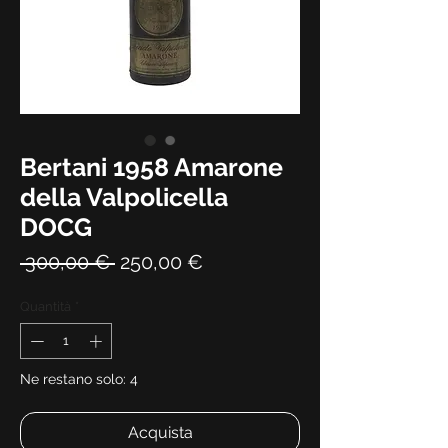
Bertani 1958 Amarone
della Valpolicella
DOCG
Prezzo
Prezzo
 300,00 € 
250,00 €
regolare
scontato
Quantità
*
Ne restano solo: 4
Acquista