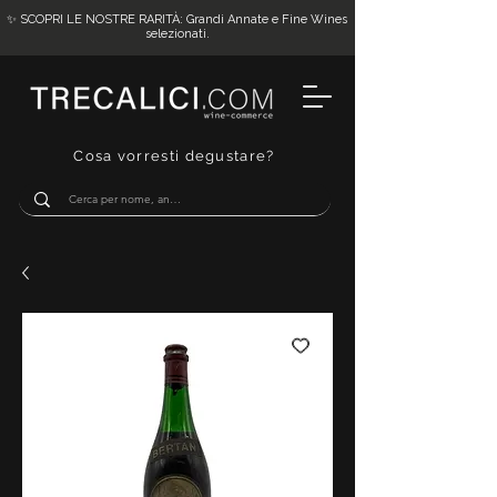
✨ SCOPRI LE NOSTRE RARITÀ: Grandi Annate e Fine Wines
selezionati.
Cosa vorresti degustare?