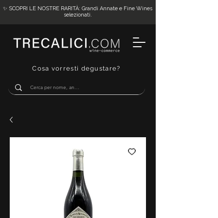
✨ SCOPRI LE NOSTRE RARITÀ: Grandi Annate e Fine Wines
selezionati.
Cosa vorresti degustare?