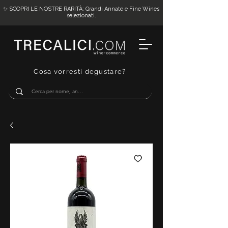
✨ SCOPRI LE NOSTRE RARITÀ: Grandi Annate e Fine Wines
selezionati.
Cosa vorresti degustare?