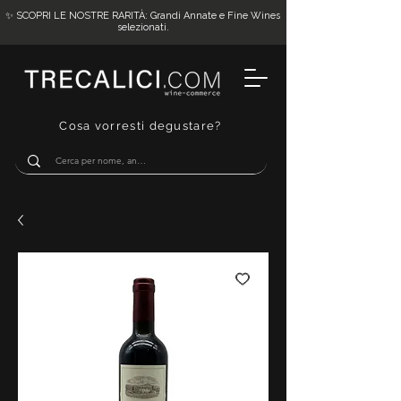
✨ SCOPRI LE NOSTRE RARITÀ: Grandi Annate e Fine Wines
selezionati.
Cosa vorresti degustare?