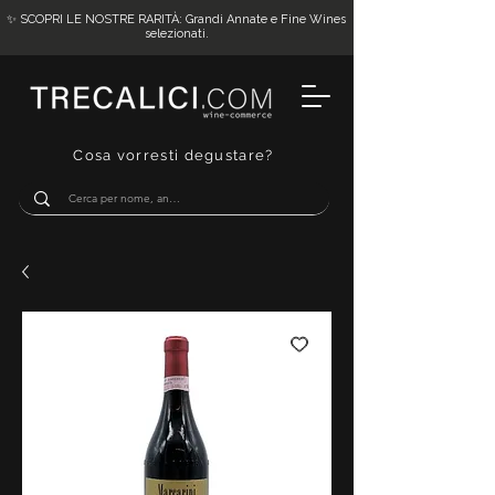
✨ SCOPRI LE NOSTRE RARITÀ: Grandi Annate e Fine Wines
selezionati.
Cosa vorresti degustare?