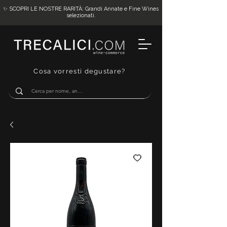
✨ SCOPRI LE NOSTRE RARITÀ: Grandi Annate e Fine Wines
selezionati.
Cosa vorresti degustare?