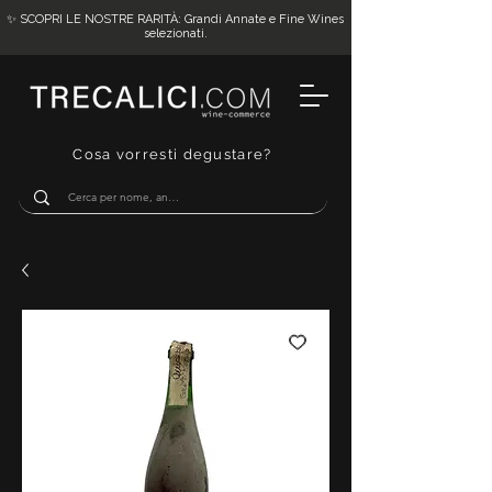
✨ SCOPRI LE NOSTRE RARITÀ: Grandi Annate e Fine Wines
selezionati.
Cosa vorresti degustare?