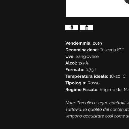
Vendemmia:
2019
Denominazione:
Toscana IGT
Uve:
Sangiovese
Alcol:
13,5%
Formato:
0,75 l
Temperatura ideale:
18-20 °C
Tipologia:
Rosso
Regime Fiscale:
Regime del Ma
Note: Trecalici esegue controlli vis
Tuttavia, la qualità del contenut
vengono acquistate così come s