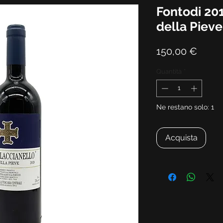
Fontodi 201
della Piev
Prezz
150,00 €
Quantità
*
Ne restano solo: 1
Acquista