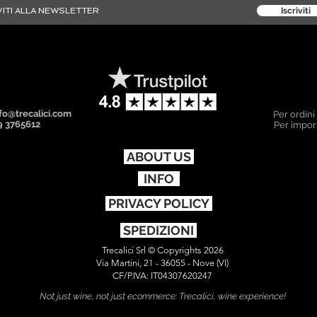
Iscriviti
fo@trecalici.com
Per ordini
9 3765612
Per import
ABOUT US
INFO
PRIVACY POLICY
SPEDIZIONI
Trecalici Srl © Copyrights 2026
Via Martini, 21 - 36055 - Nove (VI)
CF/P.IVA: IT04307620247
Not just wine, not just ecommerce: Trecalici, wine experience!