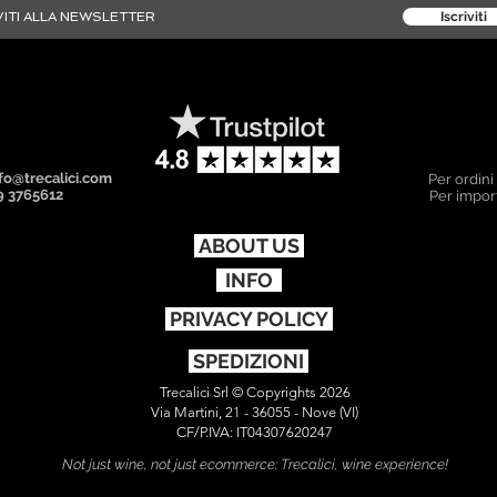
Iscriviti
fo@trecalici.com
Per ordini
9 3765612
Per import
ABOUT US
INFO
PRIVACY POLICY
SPEDIZIONI
Trecalici Srl © Copyrights 2026
Via Martini, 21 - 36055 - Nove (VI)
CF/P.IVA: IT04307620247
Not just wine, not just ecommerce: Trecalici, wine experience!