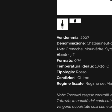
Vendemmia:
2007
Denominazione:
Châteauneuf-
Uve:
Grenache, Mourvèdre, Syr
Alcol:
13 %
Formato:
0,75
Temperatura ideale:
18-20 °C
Tipologia:
Rosso
Condizioni:
Ottime
Regime fiscale:
Regime del Ma
Note: Trecalici esegue controlli vis
Tuttavia, la qualità del contenut
vengono acquistate così come son