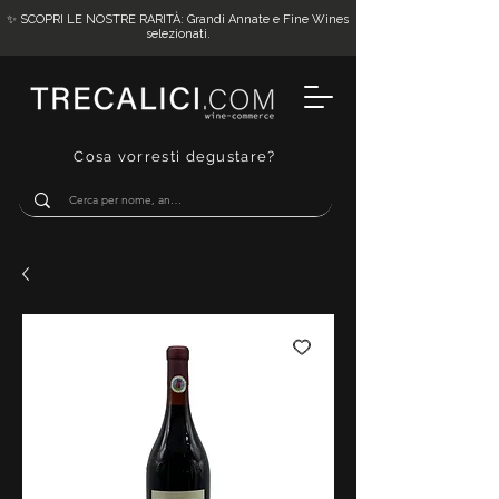
✨ SCOPRI LE NOSTRE RARITÀ: Grandi Annate e Fine Wines
selezionati.
Cosa vorresti degustare?