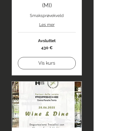
(MI)
Smaksprøvekveld
Les mer
Avsluttet
430
430 €
euro
Vis kurs