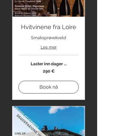
Hvitvinene fra Loire
Smaksprøvekveld
Les mer
Laster inn dager ...
290
290 €
euro
Book nå