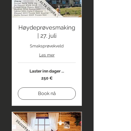
Høydeprøvesmaking
| 27. juli
Smaksprøvekveld
Les mer
Laster inn dager ...
250
250 €
euro
Book nå