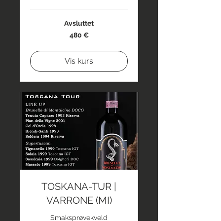
Avsluttet
480
480 €
euro
Vis kurs
TOSKANA-TUR |
VARRONE (MI)
Smaksprøvekveld