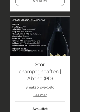
Vis kurs
Stor
champagneaften |
Abano (PD)
Smaksprøvekveld
Les mer
Avsluttet