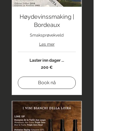
Høydevinssmaking |
Bordeaux
Smaksprøvekveld
Les mer
Laster inn dager ...
200
200 €
euro
Book nå