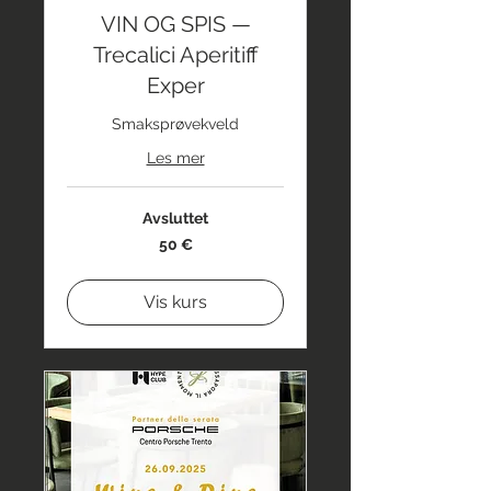
VIN OG SPIS —
Trecalici Aperitiff
Exper
Smaksprøvekveld
Les mer
Avsluttet
50
50 €
euro
Vis kurs