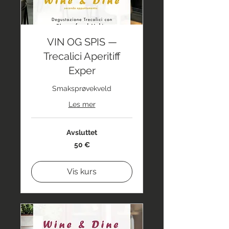
VIN OG SPIS —
Trecalici Aperitiff
Exper
Smaksprøvekveld
Les mer
Avsluttet
50
50 €
euro
Vis kurs