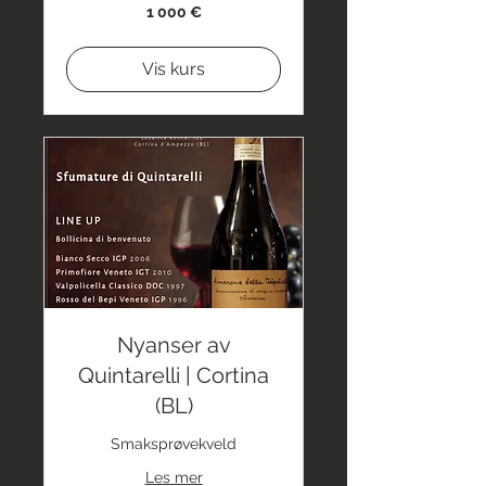
1 000
1 000 €
euro
Vis kurs
Nyanser av
Quintarelli | Cortina
(BL)
Smaksprøvekveld
Les mer