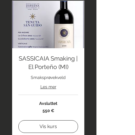
SASSICAIA Smaking |
El Porteño (MI)
Smaksprøvekveld
Les mer
Avsluttet
550
550 €
euro
Vis kurs