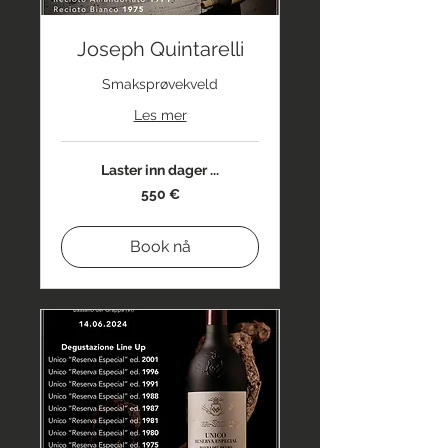
Joseph Quintarelli
Smaksprøvekveld
Les mer
Laster inn dager ...
550
550 €
euro
Book nå