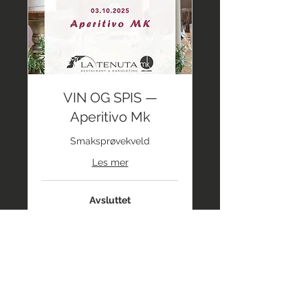
VIN OG SPIS —
Aperitivo Mk
Smaksprøvekveld
Les mer
Avsluttet
50
50 €
euro
Vis kurs