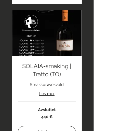
SOLAIA-smaking |
Tratto (TO)
Smaksprøvekveld
Les mer
Avsluttet
440
440 €
euro