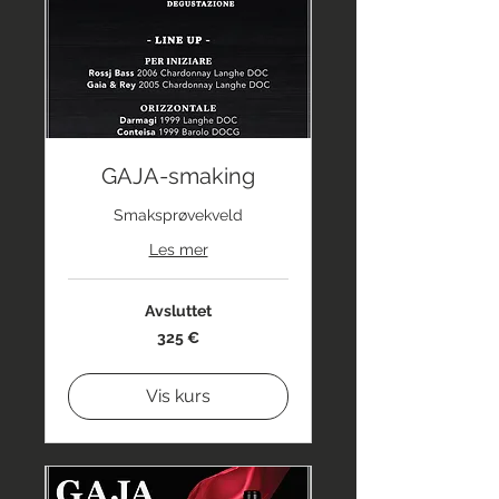
GAJA-smaking
Smaksprøvekveld
Les mer
Avsluttet
325
325 €
euro
Vis kurs