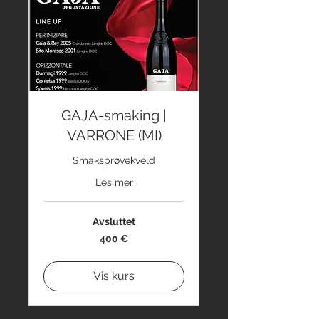
GAJA-smaking |
VARRONE (MI)
Smaksprøvekveld
Les mer
Avsluttet
400
400 €
euro
Vis kurs