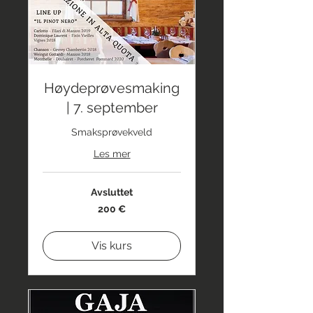
Høydeprøvesmaking
| 7. september
Smaksprøvekveld
Les mer
Avsluttet
200
200 €
euro
Vis kurs