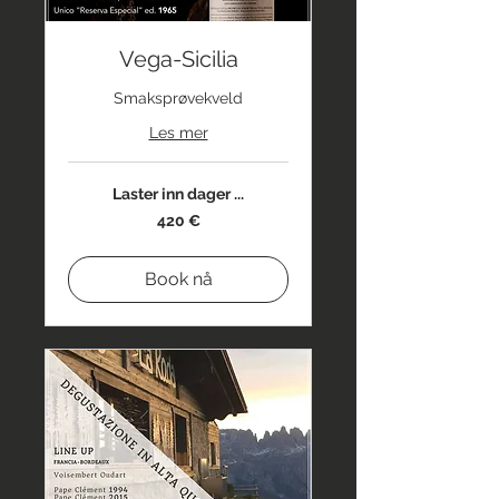
Vega-Sicilia
Smaksprøvekveld
Les mer
Laster inn dager ...
420
420 €
euro
Book nå