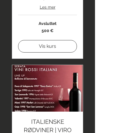
Les mer
Avsluttet
500
500 €
euro
Vis kurs
ITALIENSKE
RØDVINER | VIRO