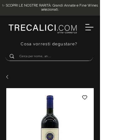
✨ SCOPRI LE NOSTRE RARITÀ: Grandi Annate e Fine Wines
selezionati.
Cosa vorresti degustare?