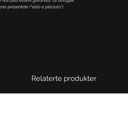
o non può essere garantita. Le bottiglie
o presentate ("visto e piaciuto").
Relaterte produkter