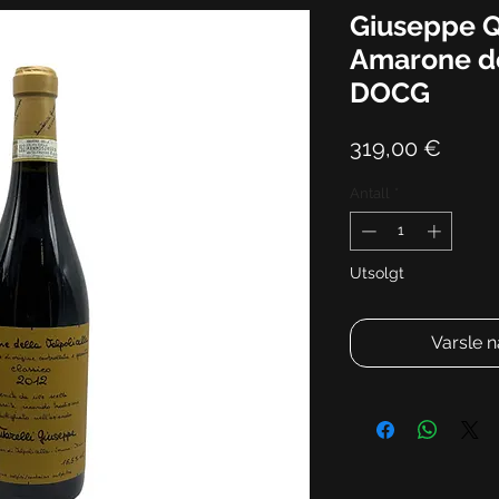
Giuseppe Q
Amarone de
DOCG
Pris
319,00 €
Antall
*
Utsolgt
Varsle n