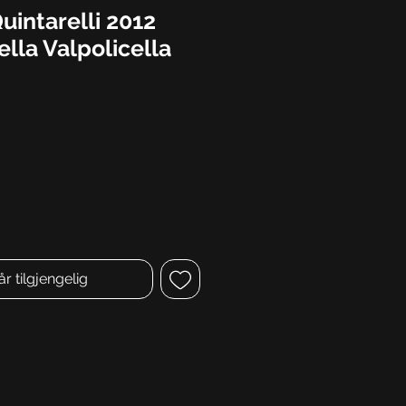
uintarelli 2012
lla Valpolicella
år tilgjengelig