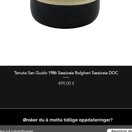
Tenuta San Guido 1986 Sassicaia Bolgheri Sassicaia DOC
Hurtigvisning
Pris
499,00 €
Ønsker du å motta tidlige oppdateringer?
Registrer d