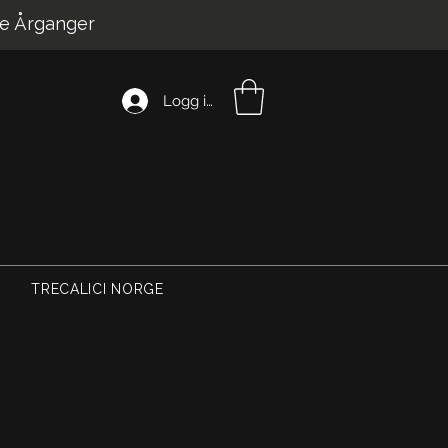
e Årganger
Logg inn
TRECALICI NORGE