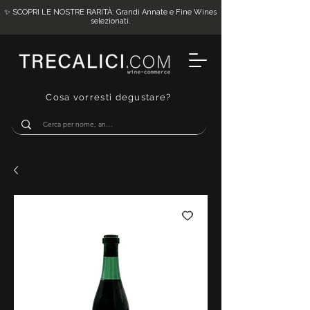
✨ SCOPRI LE NOSTRE RARITÀ: Grandi Annate e Fine Wines
selezionati.
Cosa vorresti degustare?