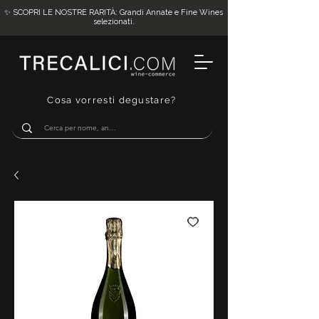
✨ SCOPRI LE NOSTRE RARITÀ: Grandi Annate e Fine Wines
selezionati.
Cosa vorresti degustare?