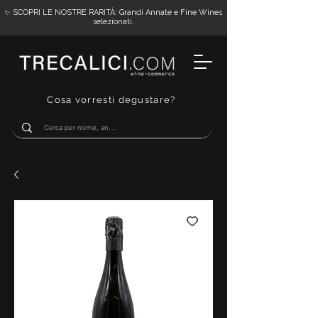
✨ SCOPRI LE NOSTRE RARITÀ: Grandi Annate e Fine Wines
selezionati.
Cosa vorresti degustare?