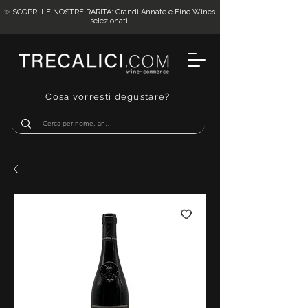
✨ SCOPRI LE NOSTRE RARITÀ: Grandi Annate e Fine Wines
selezionati.
Cosa vorresti degustare?