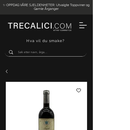
✨ OPPDAG VÅRE SJELDENHETER: Utvalgte Toppviner og
Gamle Årganger
Hva vil du smake?