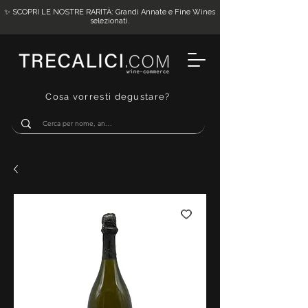
✨ SCOPRI LE NOSTRE RARITÀ: Grandi Annate e Fine Wines
selezionati.
Cosa vorresti degustare?