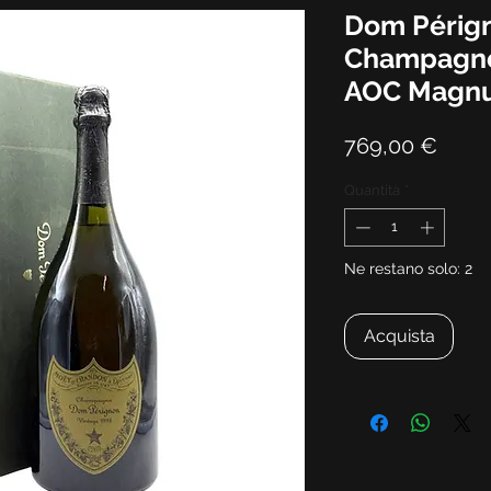
Dom Périg
Champagne
AOC Magn
Prez
769,00 €
Quantità
*
Ne restano solo: 2
Acquista