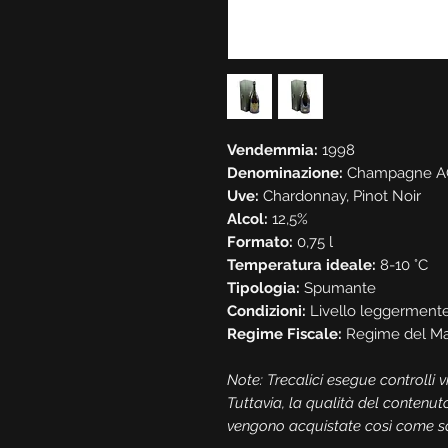
Vendemmia:
1998
Denominazione:
Champagne A
Uve:
Chardonnay, Pinot Noir
Alcol:
12,5%
Formato:
0,75 l
Temperatura ideale:
8-10 °C
Tipologia:
Spumante
Condizioni:
Livello leggerment
Regime Fiscale:
Regime del Ma
Note: Trecalici esegue controlli vis
Tuttavia, la qualità del contenut
vengono acquistate così come son