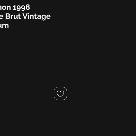
non 1998
 Brut Vintage
um
zo