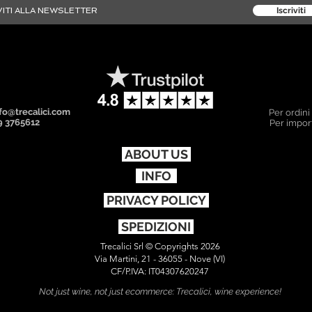
Iscriviti
fo@trecalici.com
Per ordini
9 3765612
Per import
ABOUT US
INFO
PRIVACY POLICY
SPEDIZIONI
Trecalici Srl © Copyrights 2026
Via Martini, 21 - 36055 - Nove (VI)
CF/P.IVA: IT04307620247
Not just wine, not just ecommerce: Trecalici, wine experience!