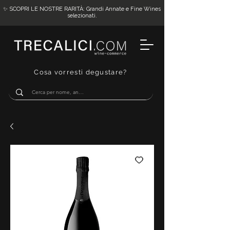
✨ SCOPRI LE NOSTRE RARITÀ: Grandi Annate e Fine Wines
selezionati.
Cosa vorresti degustare?