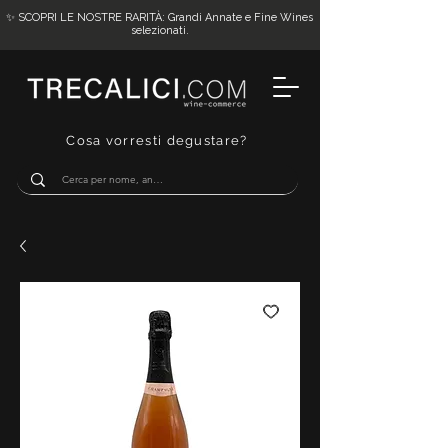
✨ SCOPRI LE NOSTRE RARITÀ: Grandi Annate e Fine Wines
selezionati.
Cosa vorresti degustare?