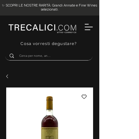
✨ SCOPRI LE NOSTRE RARITÀ: Grandi Annate e Fine Wines
selezionati.
Cosa vorresti degustare?