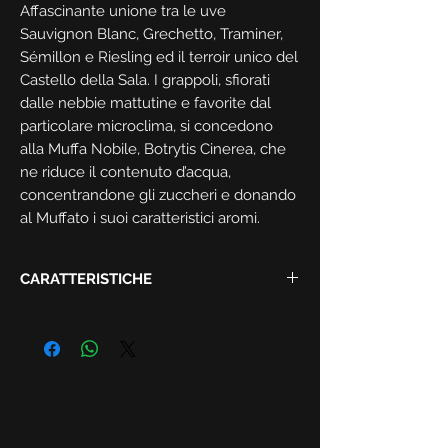
Affascinante unione tra le uve
Sauvignon Blanc, Grechetto, Traminer,
Sémillon e Riesling ed il terroir unico del
Castello della Sala. I grappoli, sfiorati
dalle nebbie mattutine e favorite dal
particolare microclima, si concedono
alla Muffa Nobile, Botrytis Cinerea, che
ne riduce il contenuto d’acqua,
concentrandone gli zuccheri e donando
al Muffato i suoi caratteristici aromi.
CARATTERISTICHE
Vendemmia:
1994
Denominazione:
Umbria IGT
Uve:
Sauvignon Blanc, Grechetto,
Traminer, Sémillon e Riesling.
Alcol:
12,5%
Formato:
0,75 l
Temperatura ideale:
8-10 °C