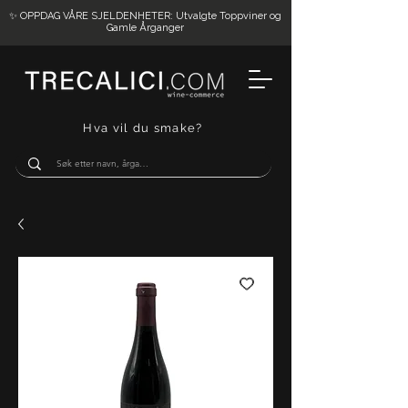
✨ OPPDAG VÅRE SJELDENHETER: Utvalgte Toppviner og
Gamle Årganger
Hva vil du smake?