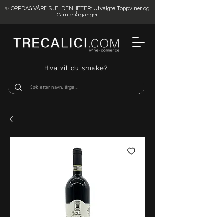
✨ OPPDAG VÅRE SJELDENHETER: Utvalgte Toppviner og
Gamle Årganger
Hva vil du smake?