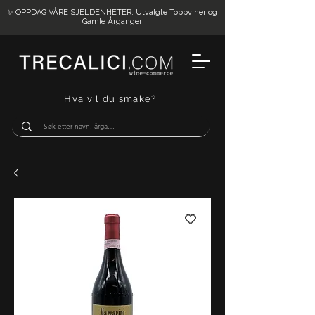
✨ OPPDAG VÅRE SJELDENHETER: Utvalgte Toppviner og
Gamle Årganger
Hva vil du smake?