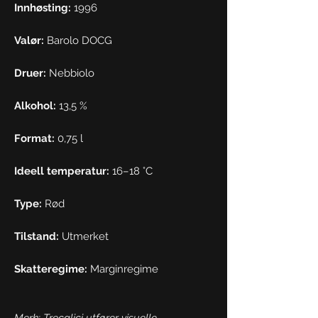
Innhøsting:
1996
Valør:
Barolo DOCG
Druer:
Nebbiolo
Alkohol:
13,5 %
Format:
0,75 l
Ideell temperatur:
16–18 °C
Type:
Rød
Tilstand:
Utmerket
Skatteregime:
Marginregime
Merk: Trecalici utfører visuelle