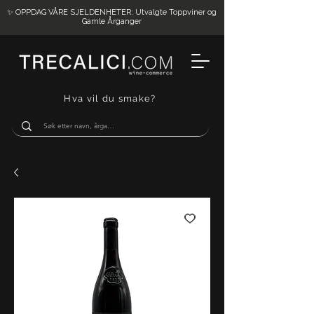
✨ OPPDAG VÅRE SJELDENHETER: Utvalgte Toppviner og
Gamle Årganger
Hva vil du smake?