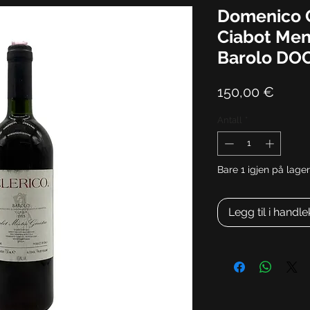
Domenico C
Ciabot Men
Barolo DO
Pris
150,00 €
Antall
*
Bare 1 igjen på lager
Legg til i handl