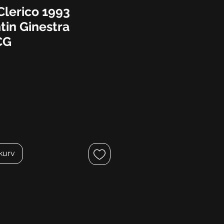
lerico 1993
tin Ginestra
CG
ekurv