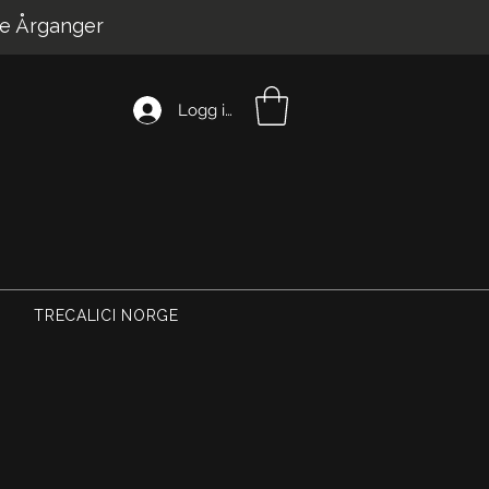
e Årganger
Logg inn
TRECALICI NORGE