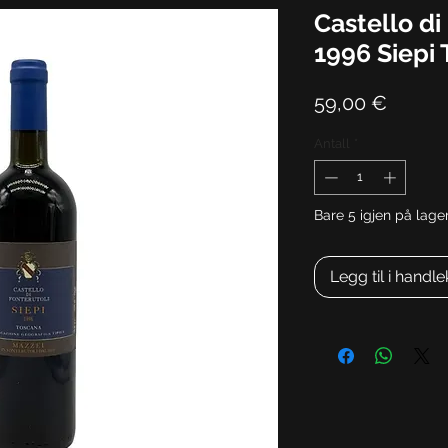
Castello di
1996 Siepi
Pris
59,00 €
Antall
*
Bare 5 igjen på lage
Legg til i handl