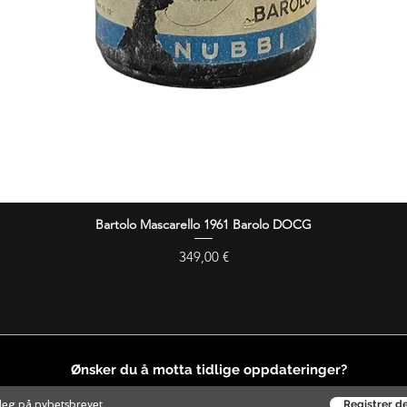
Bartolo Mascarello 1961 Barolo DOCG
Hurtigvisning
Pris
349,00 €
Ønsker du å motta tidlige oppdateringer?
Registrer d