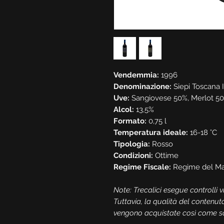
Vendemmia:
1996
Denominazione:
Siepi Toscana 
Uve:
Sangiovese 50%, Merlot 5
Alcol:
13,5%
Formato:
0,75 l
Temperatura ideale:
16-18 °C
Tipologia:
Rosso
Condizioni:
Ottime
Regime Fiscale:
Regime del Ma
Note: Trecalici esegue controlli vis
Tuttavia, la qualità del contenut
vengono acquistate così come son