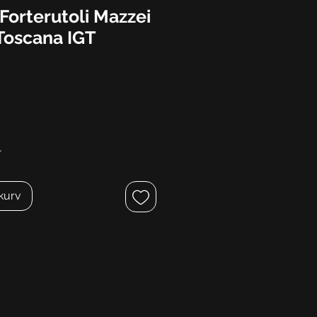
 Forterutoli Mazzei
 Toscana IGT
r
ekurv