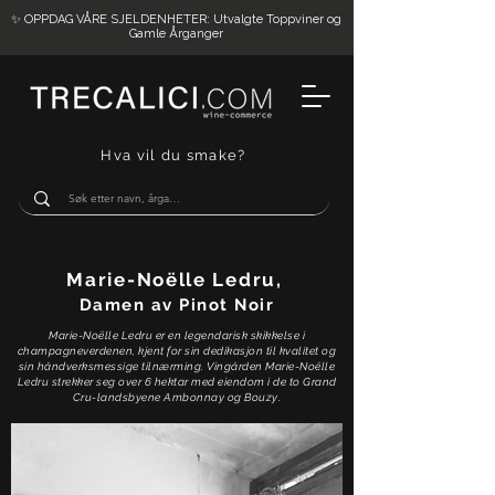
✨ OPPDAG VÅRE SJELDENHETER: Utvalgte Toppviner og
Gamle Årganger
Hva vil du smake?
Marie-Noëlle Ledru,
Damen av Pinot Noir
Marie-Noëlle Ledru er en legendarisk skikkelse i
champagneverdenen, kjent for sin dedikasjon til kvalitet og
sin håndverksmessige tilnærming. Vingården Marie-Noëlle
Ledru strekker seg over 6 hektar med eiendom i de to Grand
Cru-landsbyene Ambonnay og Bouzy.