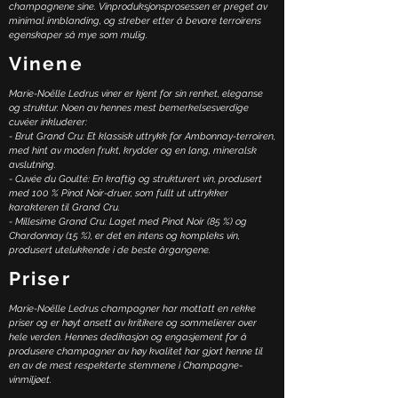
champagnene sine. Vinproduksjonsprosessen er preget av
minimal innblanding, og streber etter å bevare terroirens
egenskaper så mye som mulig.
Vinene
Marie-Noëlle Ledrus viner er kjent for sin renhet, eleganse
og struktur. Noen av hennes mest bemerkelsesverdige
cuvéer inkluderer:
- Brut Grand Cru: Et klassisk uttrykk for Ambonnay-terroiren,
med hint av moden frukt, krydder og en lang, mineralsk
avslutning.
- Cuvée du Goulté: En kraftig og strukturert vin, produsert
med 100 % Pinot Noir-druer, som fullt ut uttrykker
karakteren til Grand Cru.
- Millesime Grand Cru: Laget med Pinot Noir (85 %) og
Chardonnay (15 %), er det en intens og kompleks vin,
produsert utelukkende i de beste årgangene.
Priser
Marie-Noëlle Ledrus champagner har mottatt en rekke
priser og er høyt ansett av kritikere og sommelierer over
hele verden. Hennes dedikasjon og engasjement for å
produsere champagner av høy kvalitet har gjort henne til
en av de mest respekterte stemmene i Champagne-
vinmiljøet.