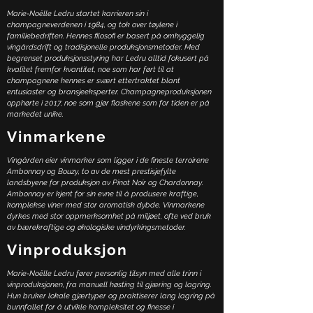
Marie-Noëlle Ledru startet karrieren sin i
champagneverdenen i 1984, og tok over tøylene i
familiebedriften. Hennes filosofi er basert på omhyggelig
vingårdsdrift og tradisjonelle produksjonsmetoder. Med
begrenset produksjonsstyring har Ledru alltid fokusert på
kvalitet fremfor kvantitet, noe som har ført til at
champagnene hennes er svært ettertraktet blant
entusiaster og bransjeeksperter. Champagneproduksjonen
opphørte i 2017, noe som gjør flaskene som for tiden er på
markedet unike.
Vinmarkene
Vingården eier vinmarker som ligger i de fineste terroirene
Ambonnay og Bouzy, to av de mest prestisjefylte
landsbyene for produksjon av Pinot Noir og Chardonnay.
Ambonnay er kjent for sin evne til å produsere kraftige,
komplekse viner med stor aromatisk dybde. Vinmarkene
dyrkes med stor oppmerksomhet på miljøet, ofte ved bruk
av bærekraftige og økologiske vindyrkingsmetoder.
Vinproduksjon
Marie-Noëlle Ledru fører personlig tilsyn med alle trinn i
vinproduksjonen, fra manuell høsting til gjæring og lagring.
Hun bruker lokale gjærtyper og praktiserer lang lagring på
bunnfallet for å utvikle kompleksitet og finesse i