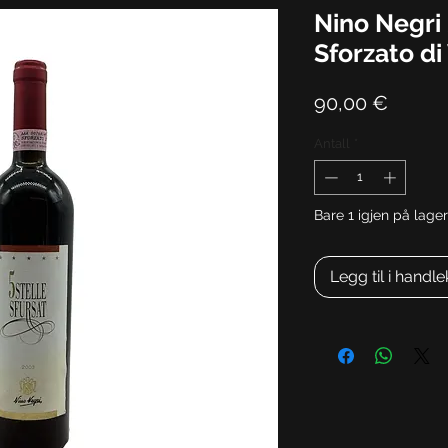
Nino Negri 
Sforzato di
Pris
90,00 €
Antall
*
Bare 1 igjen på lager
Legg til i handl