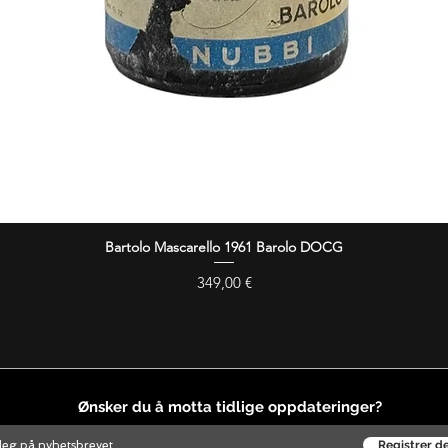
Bartolo Mascarello 1961 Barolo DOCG
Hurtigvisning
Pris
349,00 €
Ønsker du å motta tidlige oppdateringer?
Registrer d