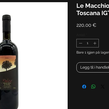
Le Macchio
Toscana IG
Pris
220,00 €
Antall
*
Bare 1 igjen på lager
Legg til i handl