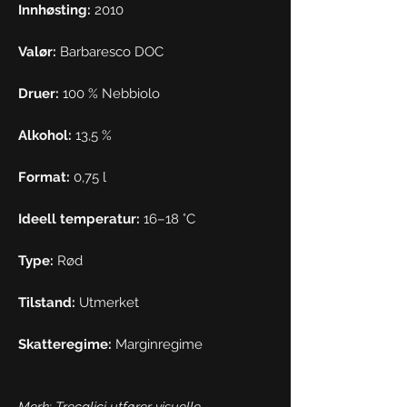
Innhøsting:
2010
Valør:
Barbaresco DOC
Druer:
100 % Nebbiolo
Alkohol:
13,5 %
Format:
0,75 l
Ideell temperatur:
16–18 °C
Type:
Rød
Tilstand:
Utmerket
Skatteregime:
Marginregime
Merk: Trecalici utfører visuelle