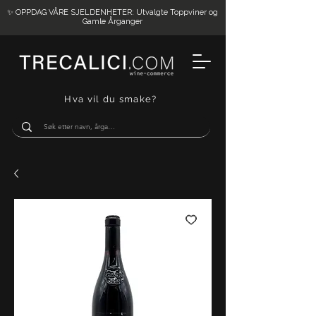
✨ OPPDAG VÅRE SJELDENHETER: Utvalgte Toppviner og
Gamle Årganger
Hva vil du smake?