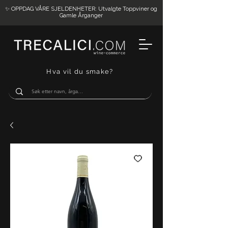
✨ OPPDAG VÅRE SJELDENHETER: Utvalgte Toppviner og
Gamle Årganger
Hva vil du smake?