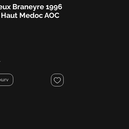
eux Braneyre 1996
e Haut Medoc AOC
r
ekurv