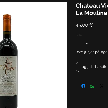
Chateau Vi
La Moulin
Pris
45,00 €
Antall
*
Bare 9 igjen på lage
Legg til i handl