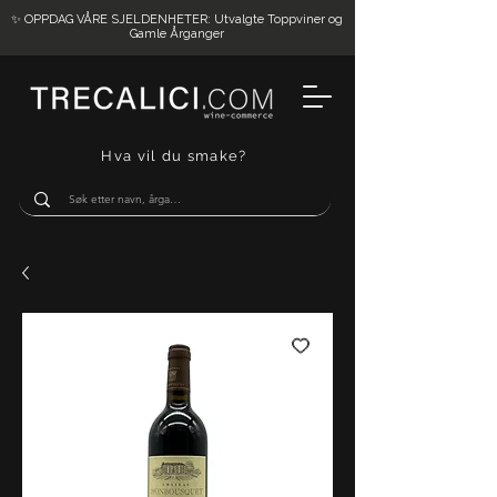
✨ OPPDAG VÅRE SJELDENHETER: Utvalgte Toppviner og
Gamle Årganger
Hva vil du smake?