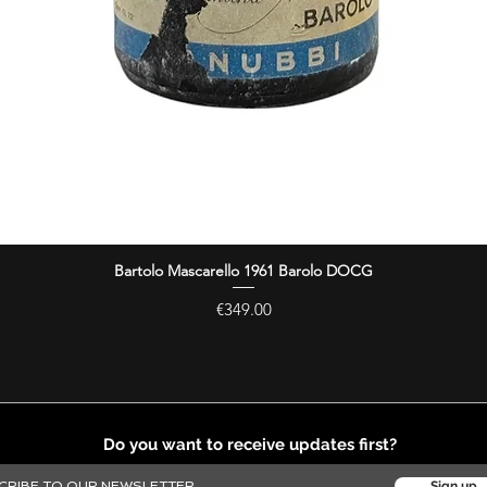
Bartolo Mascarello 1961 Barolo DOCG
Quick View
Price
€349.00
Do you want to receive updates first?
Sign up