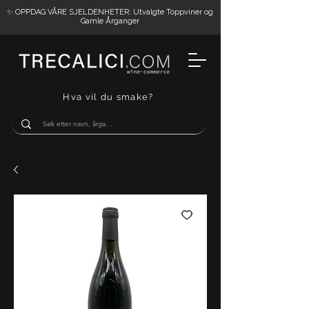
✨ OPPDAG VÅRE SJELDENHETER: Utvalgte Toppviner og
Gamle Årganger
Hva vil du smake?