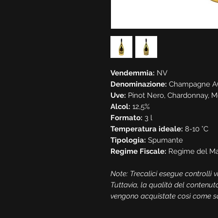
Vendemmia:
NV
Denominazione:
Champagne A
Uve:
Pinot Nero, Chardonnay, M
Alcol:
12,5%
Formato:
3 l
Temperatura ideale:
8-10 °C
Tipologia:
Spumante
Regime Fiscale:
Regime del Ma
Note: Trecalici esegue controlli vis
Tuttavia, la qualità del contenut
vengono acquistate così come son