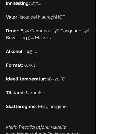
Innhøsting:
1994
Valør:
Isola dei Nauraghi IGT
Druer:
85% Cannonau, 5% Carignano, 5%
Bovale og 5% Malvasia
Alkohol:
14,5 %
Format:
0,75 l
Ideell temperatur:
18–20 °C
Tilstand:
Utmerket
Skatteregime:
Marginregime
Merk: Trecalici utfører visuelle
inspeksjoner på alle flasker som er til