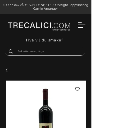
✨ OPPDAG VÅRE SJELDENHETER: Utvalgte Toppviner og
Gamle Årganger
Hva vil du smake?