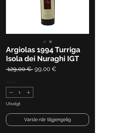
Argiolas 1994 Turriga
Isola dei Nuraghi IGT
Vanlig
Salgspris
 129,00 € 
99,00 €
pris
Antall
*
Utsolgt
Varsle når tilgjengelig