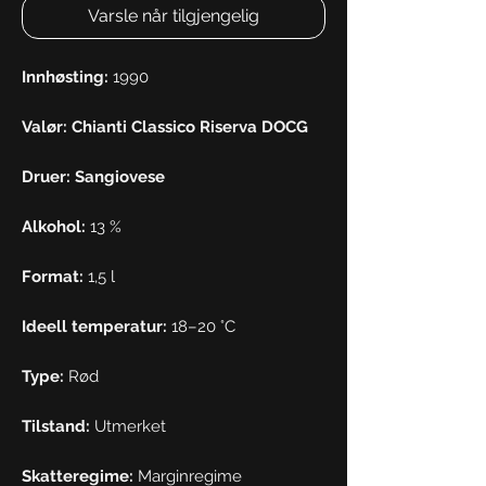
Varsle når tilgjengelig
Innhøsting:
1990
Valør: Chianti Classico Riserva DOCG
Druer: Sangiovese
Alkohol:
13 %
Format:
1,5 l
Ideell temperatur:
18–20 °C
Type:
Rød
Tilstand:
Utmerket
Skatteregime:
Marginregime