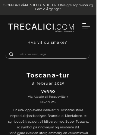
✨ OPPDAG VÅRE SJELDENHETER: Utvalgte Toppviner og
Gamle Årganger
Hva vil du smake?
Toscana-tur
8. februar 2025
VARRO
Via Alessio di Tocqueville 7
MILAN (MI)
En unik opplevelse dedikert til Toscanas store
vinproduksjonstradisjon. Brunello di Montalcino, et
symbol på tradisjon, vil bli paret med Super Tuscans,
et symbol på innovasjon og moderne stil.
For å gjøre kvelden uforglemmelig, en velkomstskål