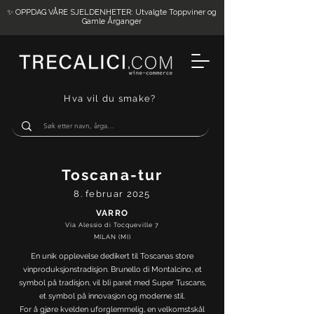
✨ OPPDAG VÅRE SJELDENHETER: Utvalgte Toppviner og
Gamle Årganger
Hva vil du smake?
Toscana-tur
8. februar 2025
VARRO
Via Alessio di Tocqueville 7
MILAN (MI)
En unik opplevelse dedikert til Toscanas store
vinproduksjonstradisjon. Brunello di Montalcino, et
symbol på tradisjon, vil bli paret med Super Tuscans,
et symbol på innovasjon og moderne stil.
For å gjøre kvelden uforglemmelig, en velkomstskål